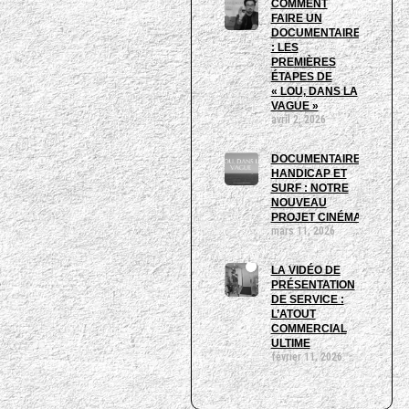
COMMENT
FAIRE UN
DOCUMENTAIRE
: LES
PREMIÈRES
ÉTAPES DE
« LOU, DANS LA
VAGUE »
avril 2, 2026
DOCUMENTAIRE,
HANDICAP ET
SURF : NOTRE
NOUVEAU
PROJET CINÉMA
mars 11, 2026
LA VIDÉO DE
PRÉSENTATION
DE SERVICE :
L’ATOUT
COMMERCIAL
ULTIME
février 11, 2026