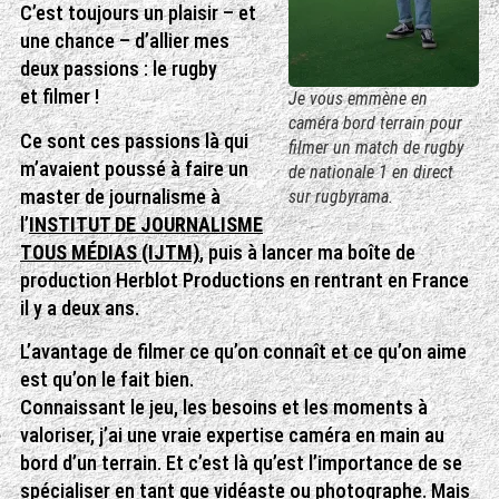
C’est toujours un plaisir – et
une chance – d’allier mes
deux passions : le rugby
et filmer !
Je vous emmène en
caméra bord terrain pour
Ce sont ces passions là qui
filmer un match de rugby
m’avaient poussé à faire un
de nationale 1 en direct
master de journalisme à
sur rugbyrama.
l’
INSTITUT DE JOURNALISME
TOUS MÉDIAS (IJTM)
, puis à lancer ma boîte de
production Herblot Productions en rentrant en France
il y a deux ans.
L’avantage de filmer ce qu’on connaît et ce qu’on aime
est qu’on le fait bien.
Connaissant le jeu, les besoins et les moments à
valoriser, j’ai une vraie expertise caméra en main au
bord d’un terrain. Et c’est là qu’est l’importance de se
spécialiser en tant que vidéaste ou photographe. Mais